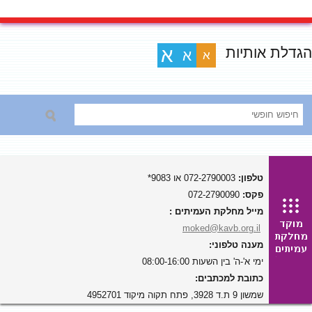
הגדלת אותיות
א
א
א
טלפון:
072-2790003 או 9083*
פקס:
072-2790090
מייל מחלקת העמיתים :
moked@kavb.org.il
מענה טלפוני:
ימי א'-ה' בין השעות 08:00-16:00
כתובת למכתבים:
שמשון 9 ת.ד 3928, פתח תקוה מיקוד 4952701