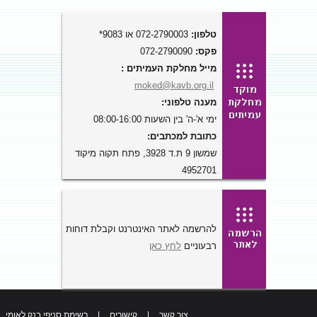
טלפון:
072-2790003 או 9083*
פקס:
072-2790090
מייל מחלקת העמיתים :
moked@kavb.org.il
מענה טלפוני:
ימי א'-ה' בין השעות 08:00-16:00
כתובת למכתבים:
שמשון 9 ת.ד 3928, פתח תקוה מיקוד
4952701
להרשמה לאתר האינטרנט וקבלת דוחות
רבעוניים
לחץ כאן
צור קשר
|
קישורים
|
רשימת סניפי בנק לאומי