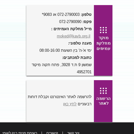
טלפון:
072-2790003 או 9083*
פקס:
072-2790090
מייל מחלקת העמיתים :
moked@kavb.org.il
מענה טלפוני:
ימי א'-ה' בין השעות 08:00-16:00
כתובת למכתבים:
שמשון 9 ת.ד 3928, פתח תקוה מיקוד
4952701
להרשמה לאתר האינטרנט וקבלת דוחות
רבעוניים
לחץ כאן
צור קשר
|
קישורים
|
רשימת סניפי בנק לאומי