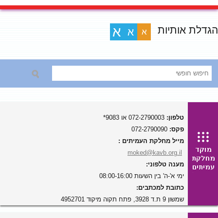
הגדלת אותיות
א
א
א
טלפון:
072-2790003 או 9083*
פקס:
072-2790090
מייל מחלקת העמיתים :
moked@kavb.org.il
מענה טלפוני:
ימי א'-ה' בין השעות 08:00-16:00
כתובת למכתבים:
שמשון 9 ת.ד 3928, פתח תקוה מיקוד 4952701