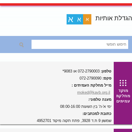
הגדלת אותיות
א
א
א
טלפון:
072-2790003 או 9083*
פקס:
072-2790090
מייל מחלקת העמיתים :
moked@kavb.org.il
מענה טלפוני:
ימי א'-ה' בין השעות 08:00-16:00
כתובת למכתבים:
שמשון 9 ת.ד 3928, פתח תקוה מיקוד 4952701