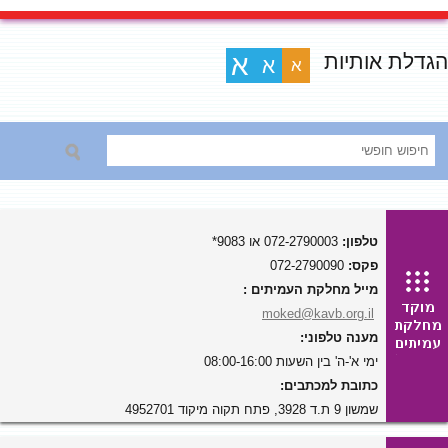
הגדלת אותיות
א
א
א
טלפון:
072-2790003 או 9083*
פקס:
072-2790090
מייל מחלקת העמיתים :
moked@kavb.org.il
מענה טלפוני:
ימי א'-ה' בין השעות 08:00-16:00
כתובת למכתבים:
שמשון 9 ת.ד 3928, פתח תקוה מיקוד 4952701