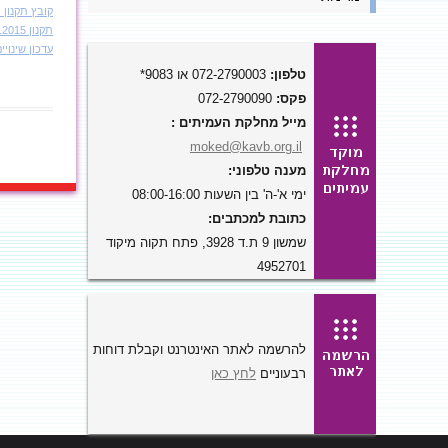
קובץ תקנון מאוש
תקנון 9.11.2015
עדכון שינויים 
טלפון:
072-2790003 או 9083*
פקס:
072-2790090
מייל מחלקת העמיתים :
moked@kavb.org.il
מענה טלפוני:
ימי א'-ה' בין השעות 08:00-16:00
כתובת למכתבים:
שמשון 9 ת.ד 3928, פתח תקוה מיקוד
4952701
להרשמה לאתר האינטרנט וקבלת דוחות
רבעוניים
לחץ כאן