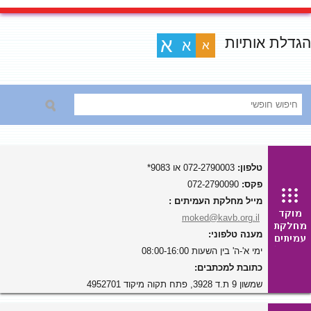
הגדלת אותיות
א
א
א
טלפון:
072-2790003 או 9083*
פקס:
072-2790090
מייל מחלקת העמיתים :
moked@kavb.org.il
מענה טלפוני:
ימי א'-ה' בין השעות 08:00-16:00
כתובת למכתבים:
שמשון 9 ת.ד 3928, פתח תקוה מיקוד 4952701