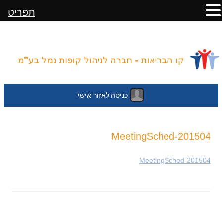
תפריט
כניסה לאזור אישי
לדלג
201504-MeetingSched
לתוכן
201504-MeetingSched