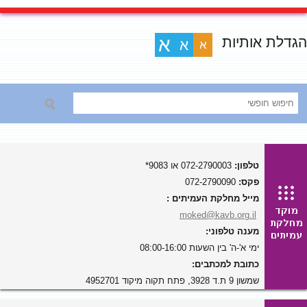
הגדלת אותיות
א
א
א
טלפון:
072-2790003 או 9083*
פקס:
072-2790090
מייל מחלקת העמיתים :
moked@kavb.org.il
מענה טלפוני:
ימי א'-ה' בין השעות 08:00-16:00
כתובת למכתבים:
שמשון 9 ת.ד 3928, פתח תקוה מיקוד 4952701