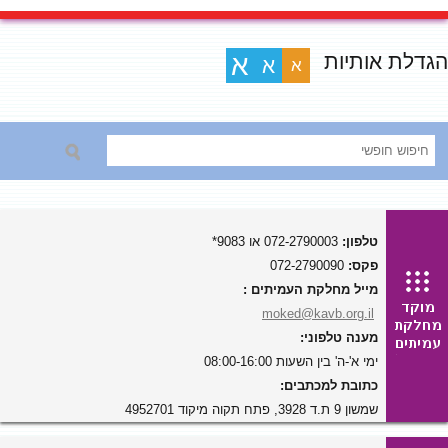
הגדלת אותיות
א
א
א
טלפון:
072-2790003 או 9083*
פקס:
072-2790090
מייל מחלקת העמיתים :
moked@kavb.org.il
מענה טלפוני:
ימי א'-ה' בין השעות 08:00-16:00
כתובת למכתבים:
שמשון 9 ת.ד 3928, פתח תקוה מיקוד 4952701