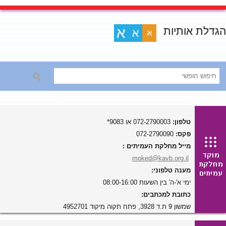
הגדלת אותיות
א
א
א
טלפון:
072-2790003 או 9083*
פקס:
072-2790090
מייל מחלקת העמיתים :
moked@kavb.org.il
מענה טלפוני:
ימי א'-ה' בין השעות 08:00-16:00
כתובת למכתבים:
שמשון 9 ת.ד 3928, פתח תקוה מיקוד 4952701