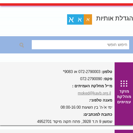
הגדלת אותיות
א
א
א
טלפון:
072-2790003 או 9083*
פקס:
072-2790090
מייל מחלקת העמיתים :
moked@kavb.org.il
מענה טלפוני:
ימי א'-ה' בין השעות 08:00-16:00
כתובת למכתבים:
שמשון 9 ת.ד 3928, פתח תקוה מיקוד 4952701