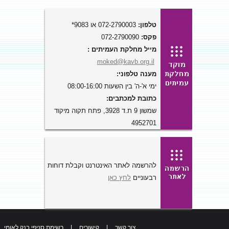
טלפון:
072-2790003 או 9083*
פקס:
072-2790090
מייל מחלקת העמיתים :
moked@kavb.org.il
מענה טלפוני:
ימי א'-ה' בין השעות 08:00-16:00
כתובת למכתבים:
שמשון 9 ת.ד 3928, פתח תקוה מיקוד
4952701
להרשמה לאתר האינטרנט וקבלת דוחות
רבעוניים
לחץ כאן
צור קשר
|
קישורים
|
רשימת סניפי בנק לאומי