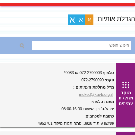
הגדלת אותיות
א
א
א
טלפון:
072-2790003 או 9083*
פקס:
072-2790090
מייל מחלקת העמיתים :
moked@kavb.org.il
מענה טלפוני:
ימי א'-ה' בין השעות 08:00-16:00
כתובת למכתבים:
שמשון 9 ת.ד 3928, פתח תקוה מיקוד 4952701