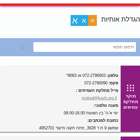
הגדלת אותיות
א
א
א
טלפון:
072-2790003 או 9083*
פקס:
072-2790090
מייל מחלקת העמיתים :
moked@kavb.org.il
מענה טלפוני:
ימי א'-ה' בין השעות 08:00-16:00
כתובת למכתבים:
שמשון 9 ת.ד 3928, פתח תקוה מיקוד 4952701