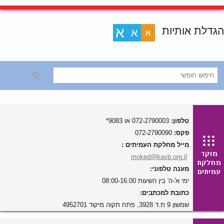
הגדלת אותיות
א
א
א
טלפון:
072-2790003 או 9083*
פקס:
072-2790090
מייל מחלקת העמיתים :
moked@kavb.org.il
מענה טלפוני:
ימי א'-ה' בין השעות 08:00-16:00
כתובת למכתבים:
שמשון 9 ת.ד 3928, פתח תקוה מיקוד 4952701