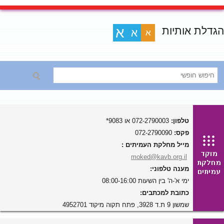
הגדלת אותיות
א
א
א
טלפון:
072-2790003 או 9083*
פקס:
072-2790090
מייל מחלקת העמיתים :
moked@kavb.org.il
מענה טלפוני:
ימי א'-ה' בין השעות 08:00-16:00
כתובת למכתבים:
שמשון 9 ת.ד 3928, פתח תקוה מיקוד 4952701