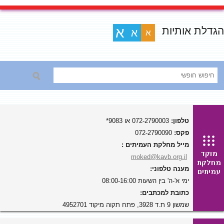
הגדלת אותיות
א
א
א
טלפון:
072-2790003 או 9083*
פקס:
072-2790090
מייל מחלקת העמיתים :
moked@kavb.org.il
מענה טלפוני:
ימי א'-ה' בין השעות 08:00-16:00
כתובת למכתבים:
שמשון 9 ת.ד 3928, פתח תקוה מיקוד 4952701