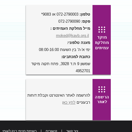
טלפון:
072-2790003 או 9083*
פקס:
072-2790090
מייל מחלקת העמיתים :
moked@kavb.org.il
מענה טלפוני:
ימי א'-ה' בין השעות 08:00-16:00
כתובת למכתבים:
שמשון 9 ת.ד 3928, פתח תקוה מיקוד
4952701
להרשמה לאתר האינטרנט וקבלת דוחות
רבעוניים
לחץ כאן
צור קשר
|
קישורים
|
רשימת סניפי בנק לאומי