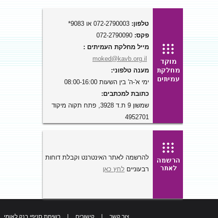
טלפון:
072-2790003 או 9083*
פקס:
072-2790090
מייל מחלקת העמיתים :
moked@kavb.org.il
מענה טלפוני:
ימי א'-ה' בין השעות 08:00-16:00
כתובת למכתבים:
שמשון 9 ת.ד 3928, פתח תקוה מיקוד
4952701
להרשמה לאתר האינטרנט וקבלת דוחות
רבעוניים
לחץ כאן
צור קשר
|
קישורים
|
רשימת סניפי בנק לאומי