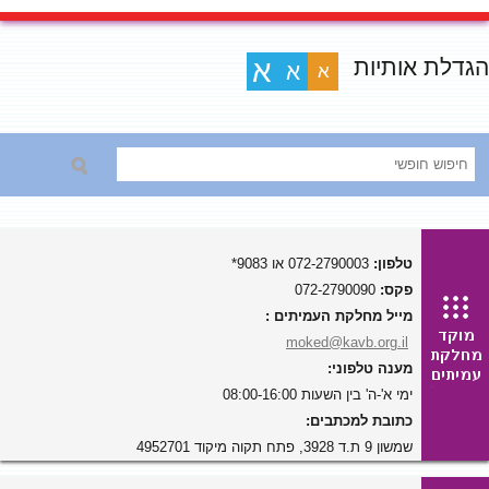
הגדלת אותיות
א
א
א
טלפון:
072-2790003 או 9083*
פקס:
072-2790090
מייל מחלקת העמיתים :
moked@kavb.org.il
מענה טלפוני:
ימי א'-ה' בין השעות 08:00-16:00
כתובת למכתבים:
שמשון 9 ת.ד 3928, פתח תקוה מיקוד 4952701