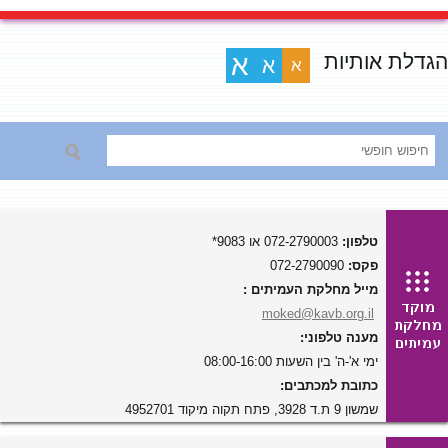
הגדלת אותיות
א
א
א
טלפון:
072-2790003 או 9083*
פקס:
072-2790090
מייל מחלקת העמיתים :
moked@kavb.org.il
מענה טלפוני:
ימי א'-ה' בין השעות 08:00-16:00
כתובת למכתבים:
שמשון 9 ת.ד 3928, פתח תקוה מיקוד 4952701