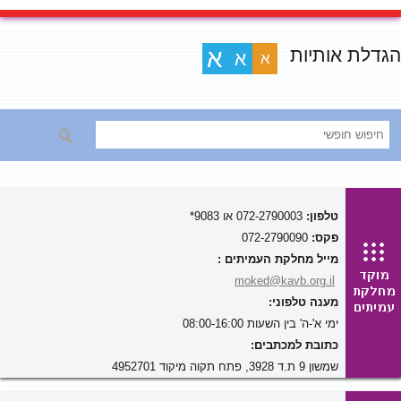
הגדלת אותיות
א
א
א
טלפון:
072-2790003 או 9083*
פקס:
072-2790090
מייל מחלקת העמיתים :
moked@kavb.org.il
מענה טלפוני:
ימי א'-ה' בין השעות 08:00-16:00
כתובת למכתבים:
שמשון 9 ת.ד 3928, פתח תקוה מיקוד 4952701