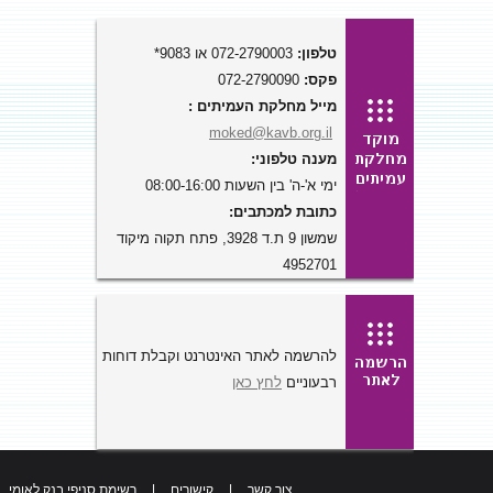
טלפון:
072-2790003 או 9083*
פקס:
072-2790090
מייל מחלקת העמיתים :
moked@kavb.org.il
מענה טלפוני:
ימי א'-ה' בין השעות 08:00-16:00
כתובת למכתבים:
שמשון 9 ת.ד 3928, פתח תקוה מיקוד
4952701
להרשמה לאתר האינטרנט וקבלת דוחות
רבעוניים
לחץ כאן
צור קשר
|
קישורים
|
רשימת סניפי בנק לאומי