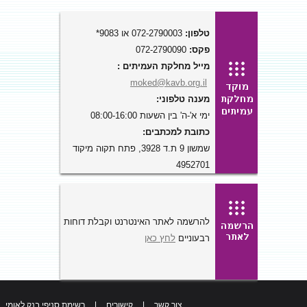
טלפון:
072-2790003 או 9083*
פקס:
072-2790090
מייל מחלקת העמיתים :
moked@kavb.org.il
מענה טלפוני:
ימי א'-ה' בין השעות 08:00-16:00
כתובת למכתבים:
שמשון 9 ת.ד 3928, פתח תקוה מיקוד
4952701
להרשמה לאתר האינטרנט וקבלת דוחות
רבעוניים
לחץ כאן
צור קשר
|
קישורים
|
רשימת סניפי בנק לאומי