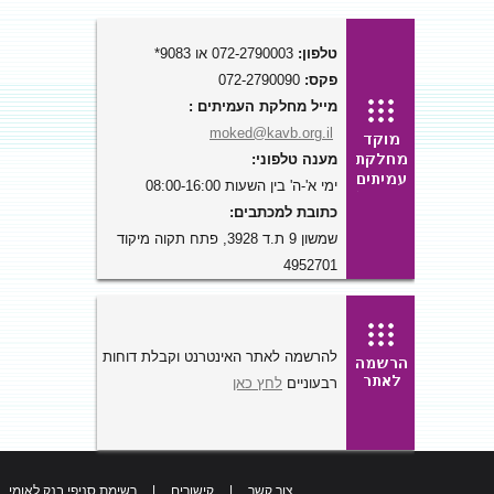
טלפון:
072-2790003 או 9083*
פקס:
072-2790090
מייל מחלקת העמיתים :
moked@kavb.org.il
מענה טלפוני:
ימי א'-ה' בין השעות 08:00-16:00
כתובת למכתבים:
שמשון 9 ת.ד 3928, פתח תקוה מיקוד
4952701
להרשמה לאתר האינטרנט וקבלת דוחות
רבעוניים
לחץ כאן
צור קשר
|
קישורים
|
רשימת סניפי בנק לאומי