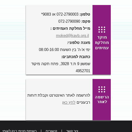
טלפון:
072-2790003 או 9083*
פקס:
072-2790090
מייל מחלקת העמיתים :
moked@kavb.org.il
מענה טלפוני:
ימי א'-ה' בין השעות 08:00-16:00
כתובת למכתבים:
שמשון 9 ת.ד 3928, פתח תקוה מיקוד
4952701
להרשמה לאתר האינטרנט וקבלת דוחות
רבעוניים
לחץ כאן
צור קשר
|
קישורים
|
רשימת סניפי בנק לאומי