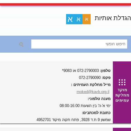
הגדלת אותיות
א
א
א
טלפון:
072-2790003 או 9083*
פקס:
072-2790090
מייל מחלקת העמיתים :
moked@kavb.org.il
מענה טלפוני:
ימי א'-ה' בין השעות 08:00-16:00
כתובת למכתבים:
שמשון 9 ת.ד 3928, פתח תקוה מיקוד 4952701