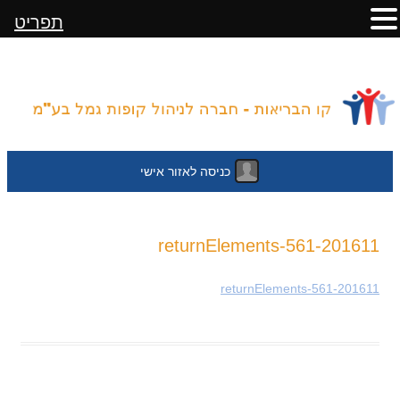
תפריט
כניסה לאזור אישי
לדלג
201611-returnElements-561
לתוכן
201611-returnElements-561