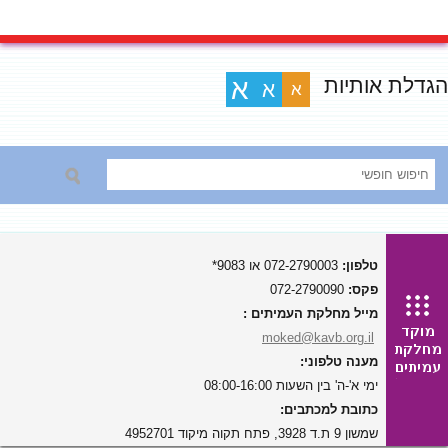
הגדלת אותיות
א
א
א
טלפון:
072-2790003 או 9083*
פקס:
072-2790090
מייל מחלקת העמיתים :
moked@kavb.org.il
מענה טלפוני:
ימי א'-ה' בין השעות 08:00-16:00
כתובת למכתבים:
שמשון 9 ת.ד 3928, פתח תקוה מיקוד 4952701