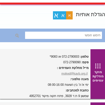
הגדלת אותיות
א
א
א
טלפון:
072-2790003 או 9083*
פקס:
072-2790090
מייל מחלקת העמיתים :
moked@kavb.org.il
מענה טלפוני:
ימי א'-ה' בין השעות 08:00-16:00
כתובת למכתבים:
שמשון 9 ת.ד 3928, פתח תקוה מיקוד 4952701