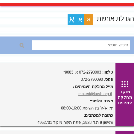
הגדלת אותיות
א
א
א
טלפון:
072-2790003 או 9083*
פקס:
072-2790090
מייל מחלקת העמיתים :
moked@kavb.org.il
מענה טלפוני:
ימי א'-ה' בין השעות 08:00-16:00
כתובת למכתבים:
שמשון 9 ת.ד 3928, פתח תקוה מיקוד 4952701