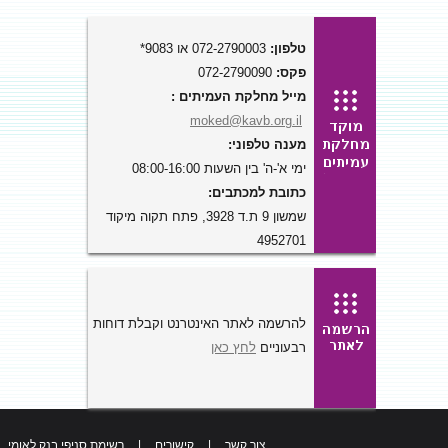
טלפון:
072-2790003 או 9083*
פקס:
072-2790090
מייל מחלקת העמיתים :
moked@kavb.org.il
מענה טלפוני:
ימי א'-ה' בין השעות 08:00-16:00
כתובת למכתבים:
שמשון 9 ת.ד 3928, פתח תקוה מיקוד
4952701
להרשמה לאתר האינטרנט וקבלת דוחות
רבעוניים
לחץ כאן
צור קשר
|
קישורים
|
רשימת סניפי בנק לאומי