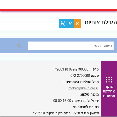
הגדלת אותיות
א
א
א
טלפון:
072-2790003 או 9083*
פקס:
072-2790090
מייל מחלקת העמיתים :
moked@kavb.org.il
מענה טלפוני:
ימי א'-ה' בין השעות 08:00-16:00
כתובת למכתבים:
שמשון 9 ת.ד 3928, פתח תקוה מיקוד 4952701