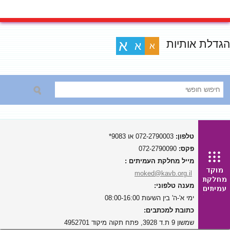
הגדלת אותיות
א
א
א
טלפון:
072-2790003 או 9083*
פקס:
072-2790090
מייל מחלקת העמיתים :
moked@kavb.org.il
מענה טלפוני:
ימי א'-ה' בין השעות 08:00-16:00
כתובת למכתבים:
שמשון 9 ת.ד 3928, פתח תקוה מיקוד 4952701