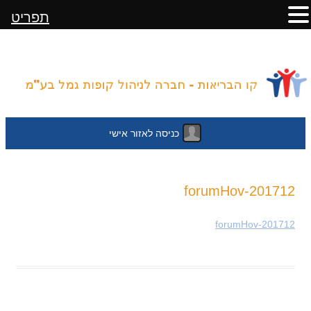
תפריט
כניסה לאזור אישי
לדלג
201712-forumHov
לתוכן
201712-forumHov