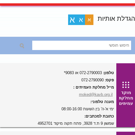
הגדלת אותיות
א
א
א
טלפון:
072-2790003 או 9083*
פקס:
072-2790090
מייל מחלקת העמיתים :
moked@kavb.org.il
מענה טלפוני:
ימי א'-ה' בין השעות 08:00-16:00
כתובת למכתבים:
שמשון 9 ת.ד 3928, פתח תקוה מיקוד 4952701