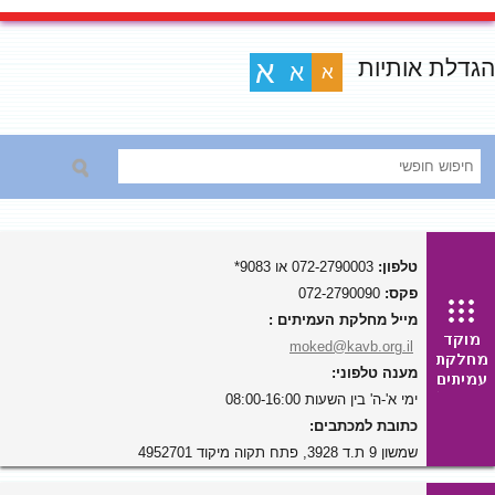
הגדלת אותיות
א
א
א
טלפון:
072-2790003 או 9083*
פקס:
072-2790090
מייל מחלקת העמיתים :
moked@kavb.org.il
מענה טלפוני:
ימי א'-ה' בין השעות 08:00-16:00
כתובת למכתבים:
שמשון 9 ת.ד 3928, פתח תקוה מיקוד 4952701