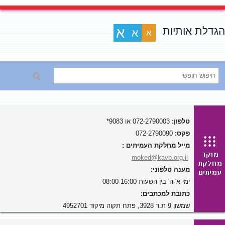
הגדלת אותיות
א
א
א
טלפון:
072-2790003 או 9083*
פקס:
072-2790090
מייל מחלקת העמיתים :
moked@kavb.org.il
מענה טלפוני:
ימי א'-ה' בין השעות 08:00-16:00
כתובת למכתבים:
שמשון 9 ת.ד 3928, פתח תקוה מיקוד 4952701