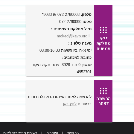
טלפון:
072-2790003 או 9083*
פקס:
072-2790090
מייל מחלקת העמיתים :
moked@kavb.org.il
מענה טלפוני:
ימי א'-ה' בין השעות 08:00-16:00
כתובת למכתבים:
שמשון 9 ת.ד 3928, פתח תקוה מיקוד
4952701
להרשמה לאתר האינטרנט וקבלת דוחות
רבעוניים
לחץ כאן
צור קשר
|
קישורים
|
רשימת סניפי בנק לאומי