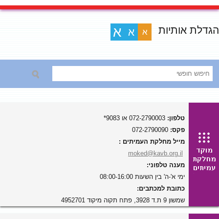
הגדלת אותיות
א
א
א
טלפון:
072-2790003 או 9083*
פקס:
072-2790090
מייל מחלקת העמיתים :
moked@kavb.org.il
מענה טלפוני:
ימי א'-ה' בין השעות 08:00-16:00
כתובת למכתבים:
שמשון 9 ת.ד 3928, פתח תקוה מיקוד 4952701