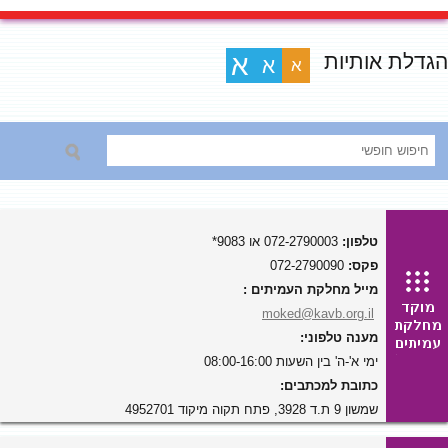
הגדלת אותיות
א
א
א
טלפון:
072-2790003 או 9083*
פקס:
072-2790090
מייל מחלקת העמיתים :
moked@kavb.org.il
מענה טלפוני:
ימי א'-ה' בין השעות 08:00-16:00
כתובת למכתבים:
שמשון 9 ת.ד 3928, פתח תקוה מיקוד 4952701