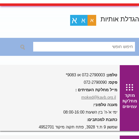
הגדלת אותיות
א
א
א
טלפון:
072-2790003 או 9083*
פקס:
072-2790090
מייל מחלקת העמיתים :
moked@kavb.org.il
מענה טלפוני:
ימי א'-ה' בין השעות 08:00-16:00
כתובת למכתבים:
שמשון 9 ת.ד 3928, פתח תקוה מיקוד 4952701