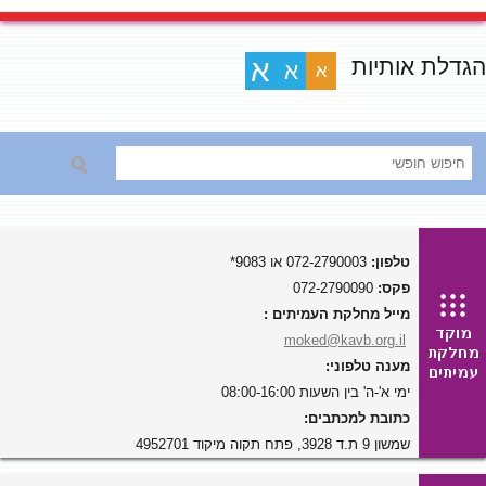
הגדלת אותיות
א
א
א
טלפון:
072-2790003 או 9083*
פקס:
072-2790090
מייל מחלקת העמיתים :
moked@kavb.org.il
מענה טלפוני:
ימי א'-ה' בין השעות 08:00-16:00
כתובת למכתבים:
שמשון 9 ת.ד 3928, פתח תקוה מיקוד 4952701