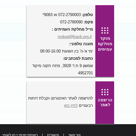
טלפון:
072-2790003 או 9083*
פקס:
072-2790090
מייל מחלקת העמיתים :
moked@kavb.org.il
מענה טלפוני:
ימי א'-ה' בין השעות 08:00-16:00
כתובת למכתבים:
שמשון 9 ת.ד 3928, פתח תקוה מיקוד
4952701
להרשמה לאתר האינטרנט וקבלת דוחות
רבעוניים
לחץ כאן
צור קשר
|
קישורים
|
רשימת סניפי בנק לאומי