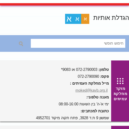
הגדלת אותיות
א
א
א
טלפון:
072-2790003 או 9083*
פקס:
072-2790090
מייל מחלקת העמיתים :
moked@kavb.org.il
מענה טלפוני:
ימי א'-ה' בין השעות 08:00-16:00
כתובת למכתבים:
שמשון 9 ת.ד 3928, פתח תקוה מיקוד 4952701