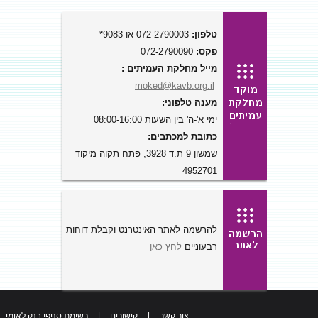
טלפון:
072-2790003 או 9083*
פקס:
072-2790090
מייל מחלקת העמיתים :
moked@kavb.org.il
מענה טלפוני:
ימי א'-ה' בין השעות 08:00-16:00
כתובת למכתבים:
שמשון 9 ת.ד 3928, פתח תקוה מיקוד
4952701
להרשמה לאתר האינטרנט וקבלת דוחות
רבעוניים
לחץ כאן
צור קשר
|
קישורים
|
רשימת סניפי בנק לאומי