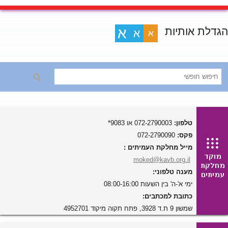
הגדלת אותיות
א
א
א
טלפון:
072-2790003 או 9083*
פקס:
072-2790090
מייל מחלקת העמיתים :
moked@kavb.org.il
מענה טלפוני:
ימי א'-ה' בין השעות 08:00-16:00
כתובת למכתבים:
שמשון 9 ת.ד 3928, פתח תקוה מיקוד 4952701