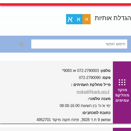
הגדלת אותיות
א
א
א
טלפון:
072-2790003 או 9083*
פקס:
072-2790090
מייל מחלקת העמיתים :
moked@kavb.org.il
מענה טלפוני:
ימי א'-ה' בין השעות 08:00-16:00
כתובת למכתבים:
שמשון 9 ת.ד 3928, פתח תקוה מיקוד 4952701