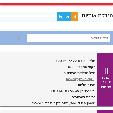
הגדלת אותיות
א
א
א
טלפון:
072-2790003 או 9083*
פקס:
072-2790090
מייל מחלקת העמיתים :
moked@kavb.org.il
מענה טלפוני:
ימי א'-ה' בין השעות 08:00-16:00
כתובת למכתבים:
שמשון 9 ת.ד 3928, פתח תקוה מיקוד 4952701