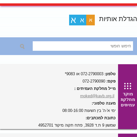
הגדלת אותיות
א
א
א
טלפון:
072-2790003 או 9083*
פקס:
072-2790090
מייל מחלקת העמיתים :
moked@kavb.org.il
מענה טלפוני:
ימי א'-ה' בין השעות 08:00-16:00
כתובת למכתבים:
שמשון 9 ת.ד 3928, פתח תקוה מיקוד 4952701