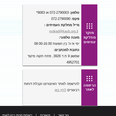
טלפון:
072-2790003 או 9083*
פקס:
072-2790090
מייל מחלקת העמיתים :
moked@kavb.org.il
מענה טלפוני:
ימי א'-ה' בין השעות 08:00-16:00
כתובת למכתבים:
שמשון 9 ת.ד 3928, פתח תקוה מיקוד
4952701
להרשמה לאתר האינטרנט וקבלת דוחות
רבעוניים
לחץ כאן
צור קשר
|
קישורים
|
רשימת סניפי בנק לאומי